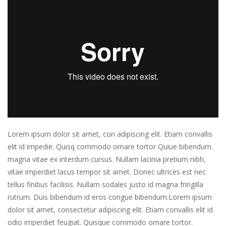
Lorem ipsum dolor sit amet, con adipiscing elit. Etiam convallis
elit id impedie. Quisq commodo ornare tortor Quiue bibendum.
magna vitae ex interdum cursus. Nullam lacinia pretium nibh,
vitae imperdiet lacus tempor sit amet. Donec ultrices est nec
tellus finibus facilisis. Nullam sodales justo id magna fringilla
rutrum. Duis bibendum id eros congue bibendum.Lorem ipsum
dolor sit amet, consectetur adipiscing elit. Etiam convallis elit id
odio imperdiet feugiat. Quisque commodo ornare tortor.